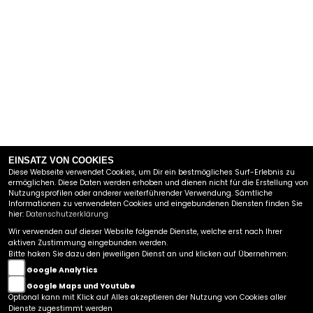
EINSATZ VON COOKIES
Diese Webseite verwendet Cookies, um Dir ein bestmögliches Surf-Erlebnis zu
ermöglichen. Diese Daten werden erhoben und dienen nicht für die Erstellung von
Zurück zur Übersicht
Nutzungsprofilen oder anderer weiterführender Verwendung. Sämtliche
Informationen zu verwendeten Cookies und eingebundenen Diensten finden Sie
hier:
Datenschutzerklärung
FAHRZEUG-CENTER SCHRIEWER GMBH
Wir verwenden auf dieser Website folgende Dienste, welche erst nach Ihrer
aktiven Zustimmung eingebunden werden.
Bitte haken Sie dazu den jeweiligen Dienst an und klicken auf Übernehmen:
GEWERBEPARK 15
Google Analytics
49143 BISSENDORF BEI OSNABRÜCK
Google Maps und Youtube
TEL.:
0049 (0) 5402 / 64 28-0
Optional kann mit Klick auf Alles akzeptieren der Nutzung von Cookies aller
Kontakt
|
Datenschutzbestimmungen
|
Impressum
|
Dienste zugestimmt werden