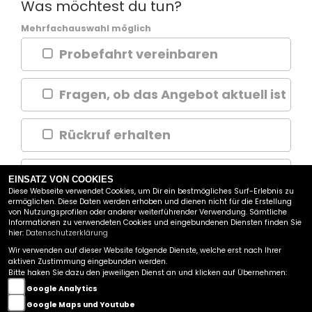
Was möchtest du tun?
Mehrfachauswahl möglich
Probefahrt vereinbaren
Fragen, ob das Angebot aktuell ist
Rückruf erhalten
Frage zum Inserat stellen
EINSATZ VON COOKIES
Diese Webseite verwendet Cookies, um Dir ein bestmögliches Surf-Erlebnis zu
ermöglichen. Diese Daten werden erhoben und dienen nicht für die Erstellung
von Nutzungsprofilen oder anderer weiterführender Verwendung. Sämtliche
WEITER
Informationen zu verwendeten Cookies und eingebundenen Diensten finden Sie
hier:
Datenschutzerklärung
Wir verwenden auf dieser Website folgende Dienste, welche erst nach Ihrer
FAHRZEUG-CENTER SCHRIEWER GMBH
aktiven Zustimmung eingebunden werden.
Bitte haken Sie dazu den jeweiligen Dienst an und klicken auf Übernehmen:
GEWERBEPARK 15
Google Analytics
49143 BISSENDORF BEI OSNABRÜCK
Google Maps und Youtube