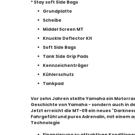
* Stay soft Side Bags
Grundplatte
Scheibe
Middel Screen MT
Knuckle Deflector Kit
Soft Side Bags
Tank Side Grip Pads
Kennzeichenträger
Kühlerschutz
Tankpad
Vor zehn Jahren stellte Yamaha ein Motorrad 
Geschichte von Yamaha - sondern auch in de
Jetzt erreicht die MT-09 ein neues "Darknes
Fahrgefühl und pures Adrenalin, mit einem 
Technologie
Finanzierung zu attraktiven Konditione