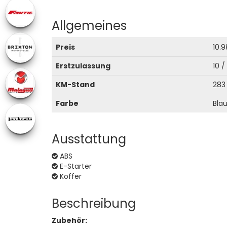
Allgemeines
Preis
10.9
Erstzulassung
10 /
KM-Stand
283
Farbe
Bla
Ausstattung
ABS
E-Starter
Koffer
Beschreibung
Zubehör: