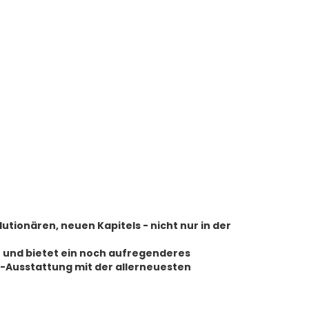
utionären, neuen Kapitels - nicht nur in der
le und bietet ein noch aufregenderes
T-Ausstattung mit der allerneuesten