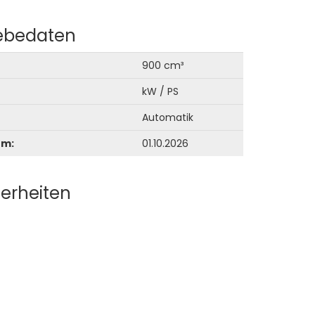
iebedaten
900 cm³
kW / PS
Automatik
um:
01.10.2026
erheiten