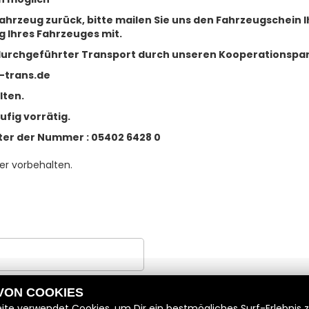
hrzeug zurück, bitte mailen Sie uns den Fahrzeugschein I
 Ihres Fahrzeuges mit.
durchgeführter Transport durch unseren Kooperationspartn
-trans.de
lten.
fig vorrätig.
ter der Nummer : 05402 6428 0
er vorbehalten.
 VON COOKIES
ll ist
ite verwendet Cookies, um Dir ein bestmögliches Surf-Erlebnis 