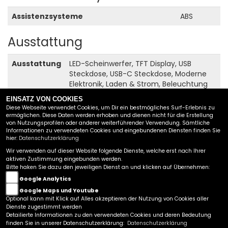
Assistenzsysteme
ABS
Ausstattung
Ausstattung
LED-Scheinwerfer, TFT Display, USB
Steckdose, USB-C Steckdose, Moderne
Elektronik, Laden & Strom, Beleuchtung
EINSATZ VON COOKIES
Diese Webseite verwendet Cookies, um Dir ein bestmögliches Surf-Erlebnis zu
ermöglichen. Diese Daten werden erhoben und dienen nicht für die Erstellung
Alle Angaben ohne Gewähr. Tippfehler und Irrtümer
von Nutzungsprofilen oder anderer weiterführender Verwendung. Sämtliche
vorbehalten.
Informationen zu verwendeten Cookies und eingebundenen Diensten finden Sie
hier:
Datenschutzerklärung
Wir verwenden auf dieser Website folgende Dienste, welche erst nach Ihrer
FAHRZEUG-CENTER SCHRIEWER GMBH
aktiven Zustimmung eingebunden werden.
Bitte haken Sie dazu den jeweiligen Dienst an und klicken auf Übernehmen:
GEWERBEPARK 15
Google Analytics
49143 BISSENDORF BEI OSNABRÜCK
Google Maps und Youtube
Optional kann mit Klick auf Alles akzeptieren der Nutzung von Cookies aller
TEL.:
0049 (0) 5402 / 64 28-0
Dienste zugestimmt werden
Kontakt
|
Datenschutzbestimmungen
|
Impressum
|
Detailierte Informationen zu den verwendeten Cookies und deren Bedeutung
AGB
|
Disclaimer
|
finden Sie in unserer Datenschutzerklärung:
Datenschutzerklärung