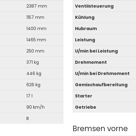
2387 mm
Ventilsteuerung
1157 mm
Kühlung
1400 mm
Hubraum
1465 mm
Leistung
250 mm
U/min bei Leistung
371 kg
Drehmoment
446 kg
U/min bei Drehmoment
626 kg
Gemischaufbereitung
17 l
Starter
90 km/h
Getriebe
B
Bremsen vorne