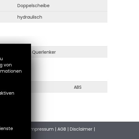
Doppelscheibe
hydraulisch
Querlenker
zu
ng von
ormationen
steme
ABS
aktiven
Dienste
stimmungen
|
Impressum
|
AGB
|
Disclaimer
|