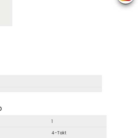
b
1
4-Takt