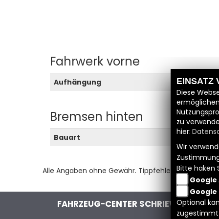
Fahrwerk vorne
EINSATZ
Aufhängung
Quer
Diese Webse
ermöglichen
Nutzungspro
Bremsen hinten
zu verwende
hier:
Datensc
Bauart
Scheibe
Wir verwende
Zustimmung
Bitte haken 
Alle Angaben ohne Gewähr. Tippfehler und Irrtümer
Google 
Google
Optional kan
FAHRZEUG-CENTER SCHRIEWER GMBH
zugestimmt